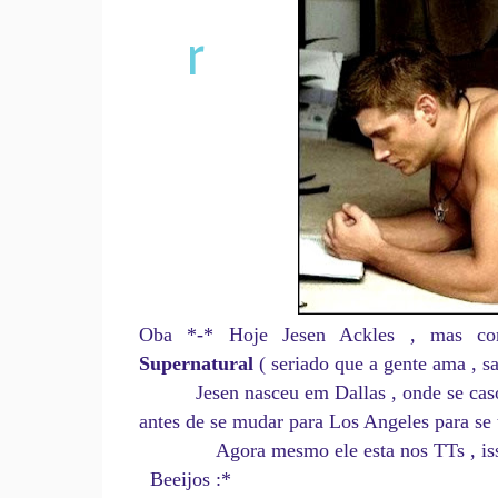
r
Oba *-* Hoje Jesen Ackles , mas con
Supernatural
( seriado que a gente ama , s
Jesen nasceu em Dallas , onde se casou a
antes de se mudar para Los Angeles para se t
Agora mesmo ele esta nos TTs , isso m
Beeijos :*