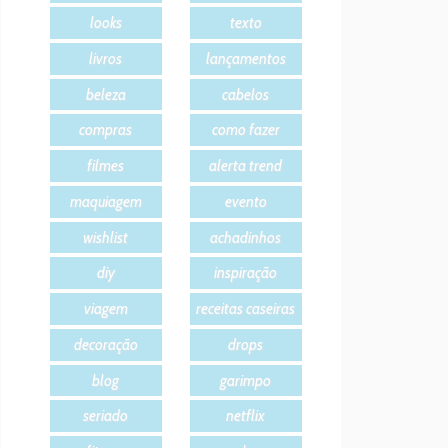
looks
texto
livros
lançamentos
beleza
cabelos
compras
como fazer
filmes
alerta trend
maquiagem
evento
wishlist
achadinhos
diy
inspiração
viagem
receitas caseiras
decoração
drops
blog
garimpo
seriado
netflix