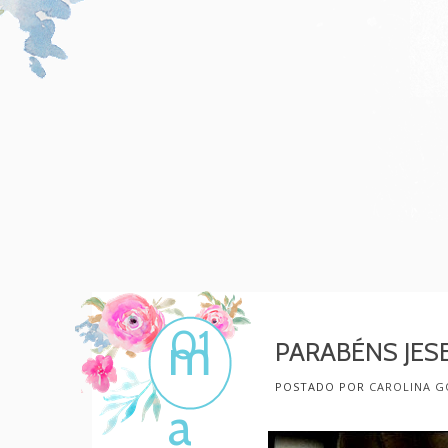
Mulher, melhore!
Por Carol Gonçalves
01
m
PARABÉNS JESE
POSTADO POR
CAROLINA G
a