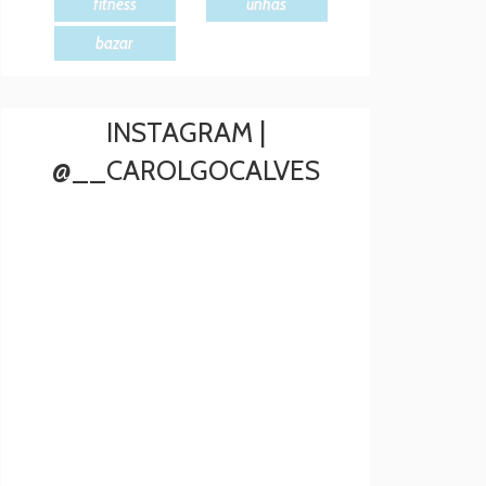
fitness
unhas
bazar
INSTAGRAM |
@__CAROLGOCALVES