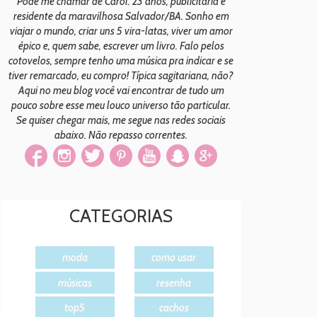
Pode me chamar de Carol. 23 anos, publicitária e
residente da maravilhosa Salvador/BA. Sonho em
viajar o mundo, criar uns 5 vira-latas, viver um amor
épico e, quem sabe, escrever um livro. Falo pelos
cotovelos, sempre tenho uma música pra indicar e se
tiver remarcado, eu compro! Típica sagitariana, não?
Aqui no meu blog você vai encontrar de tudo um
pouco sobre esse meu louco universo tão particular.
Se quiser chegar mais, me segue nas redes sociais
abaixo. Não repasso correntes.
CATEGORIAS
moda
como usar
músicas
resenha
top5
cachos