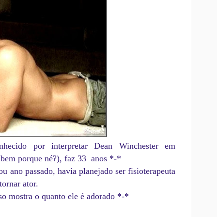
hecido por interpretar Dean Winchester em
abem porque né?), faz 33 anos *-*
no passado, havia planejado ser fisioterapeuta
ornar ator.
ostra o quanto ele é adorado *-*