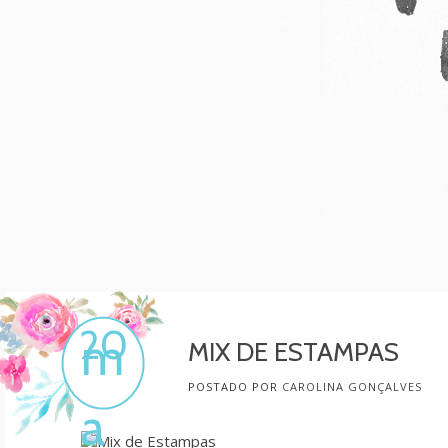
Mulher, melhore!
Por Carol Gonçalves
20
m
MIX DE ESTAMPAS
POSTADO POR
CAROLINA GONÇALVES
a