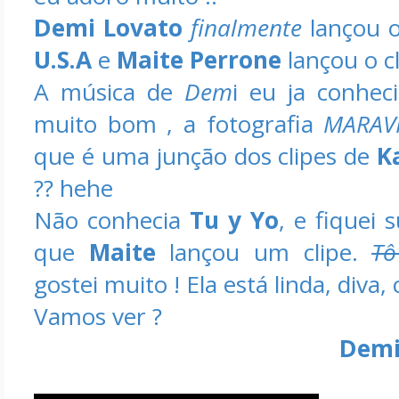
Demi Lovato
finalmente
lançou o
U.S.A
e
Maite Perrone
lançou o c
A música de
Dem
i eu ja conheci
muito bom , a fotografia
MARAV
que é uma junção dos clipes de
K
?? hehe
Não conhecia
Tu y Yo
, e fiquei
que
Maite
lançou um clipe.
Tô
gostei muito ! Ela está linda, diva
Vamos ver ?
Demi