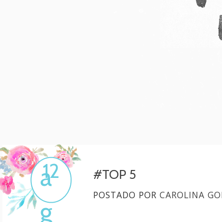
Mulher, melhore!
Por Carol Gonçalves
12
a
#TOP 5
POSTADO POR
CAROLINA GO
g