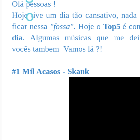
Olá pessoas !
o
Hoje tive um dia tão cansativo, nada
ficar nessa
"fossa"
. Hoje o
Top5
é c
dia
. Algumas músicas que me dei
vocês tambem Vamos lá ?!
#1 Mil Acasos - Skank