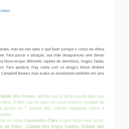
s Meyer
assinato, mas ela não sabe o que fazer porque o corpo da vítima
me. Para piorar a situação, sua mãe desapareceu sem deixar
ma Nova Iorque diferente, repleta de demônios, magos, fadas,
cos. Para ajudá-la, Fray conta com os amigos Simon (Robert
ie Campbell Bower), mas acaba se envolvendo também em uma
idade dos Ossos
, admito que já tinha ouvido falar que
o filme. Enfim, saí da sala com uma enorme vontade de
to gostei né ? Apesar das criticas negativas sobre a
ssante.
da escritora
Cassandra Clare
a qual inclui seis livros:
e de Vidro , Cidade dos Anjos Caídos, Cidade das