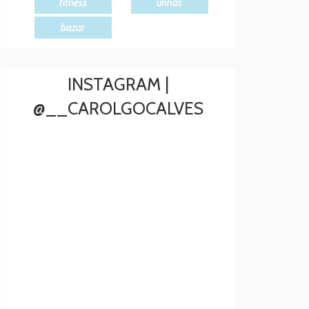
fitness
unhas
bazar
INSTAGRAM |
@__CAROLGOCALVES