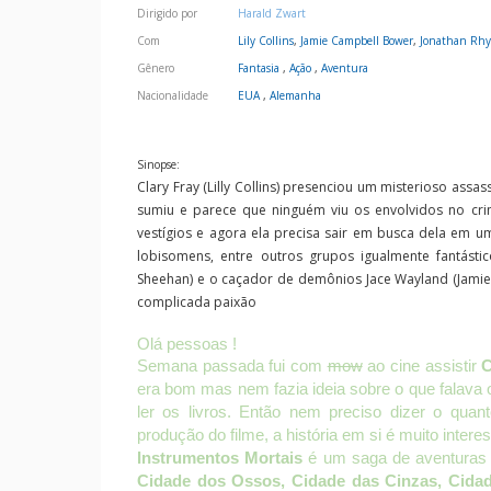
Dirigido por
Harald Zwart
Com
Lily Collins
,
Jamie Campbell Bower
,
Jonathan Rhy
Gênero
Fantasia
,
Ação
,
Aventura
Nacionalidade
EUA
,
Alemanha
Sinopse:
Clary Fray (Lilly Collins) presenciou um misterioso ass
sumiu e parece que ninguém viu os envolvidos no cri
vestígios e agora ela precisa sair em busca dela em u
lobisomens, entre outros grupos igualmente fantásti
Sheehan) e o caçador de demônios Jace Wayland (Jam
complicada paixão
Olá pessoas !
Semana passada fui com
mow
ao cine assistir
C
era bom mas nem fazia ideia sobre o que falava 
ler os livros. Então nem preciso dizer o quan
produção do filme, a história em si é muito intere
Instrumentos Mortais
é um saga de aventuras 
Cidade dos Ossos, Cidade das Cinzas, Cidad