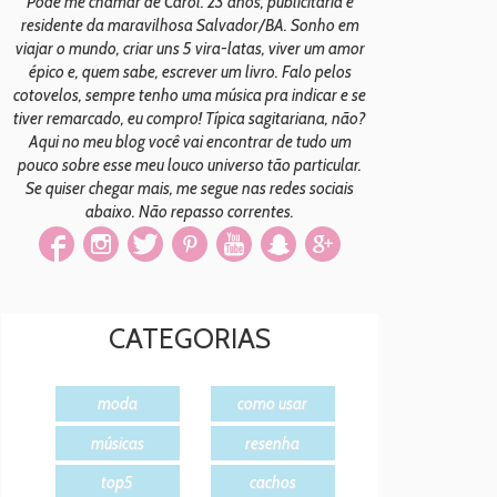
Pode me chamar de Carol. 23 anos, publicitária e
residente da maravilhosa Salvador/BA. Sonho em
viajar o mundo, criar uns 5 vira-latas, viver um amor
épico e, quem sabe, escrever um livro. Falo pelos
cotovelos, sempre tenho uma música pra indicar e se
tiver remarcado, eu compro! Típica sagitariana, não?
Aqui no meu blog você vai encontrar de tudo um
pouco sobre esse meu louco universo tão particular.
Se quiser chegar mais, me segue nas redes sociais
abaixo. Não repasso correntes.
CATEGORIAS
moda
como usar
músicas
resenha
top5
cachos