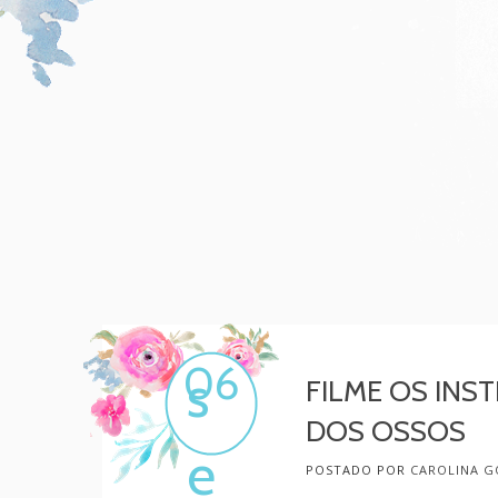
Mulher, melhore!
Por Carol Gonçalves
06
s
FILME OS INS
DOS OSSOS
e
POSTADO POR
CAROLINA G