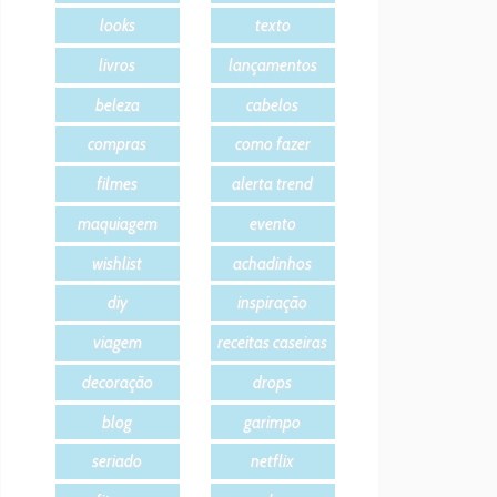
looks
texto
livros
lançamentos
beleza
cabelos
compras
como fazer
filmes
alerta trend
maquiagem
evento
wishlist
achadinhos
diy
inspiração
viagem
receitas caseiras
decoração
drops
blog
garimpo
seriado
netflix