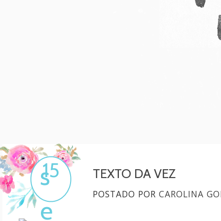
Mulher, melhore!
Por Carol Gonçalves
15
s
TEXTO DA VEZ
POSTADO POR
CAROLINA GO
e