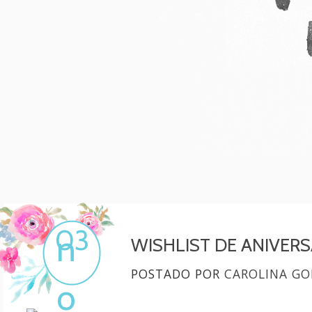
Mulher, melhore!
Por Carol Gonçalves
03
n
WISHLIST DE ANIVERS
POSTADO POR
CAROLINA GO
o