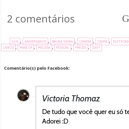
2 comentários
G
,
,
,
,
,
2013
ANIVERSARIOS
BRUNA VIEIRA
CÂMERA
CREME
ELETRÔNI
,
,
,
,
,
LIVROS
MAKE UP
MELISSA
PESSOAL
PINCÉIS
ZAXY
Comentário(s) pelo Facebook:
Victoria Thomaz
De tudo que você quer eu só t
Adorei :D