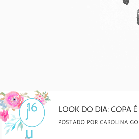
Mulher, melhore!
Por Carol Gonçalves
16
j
LOOK DO DIA: COPA É
POSTADO POR
CAROLINA GO
u