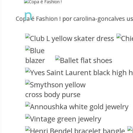
n
Copa é Fashion !
por
carolina-goncalves
us