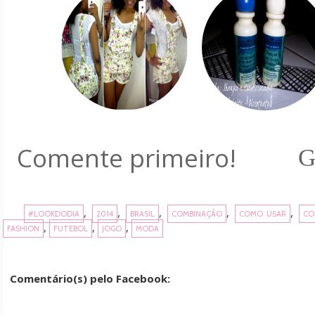
Comente primeiro!
G
,
,
,
,
,
#LOOKDODIA
2014
BRASIL
COMBINAÇÃO
COMO USAR
CO
,
,
,
FASHION
FUTEBOL
JOGO
MODA
Comentário(s) pelo Facebook: