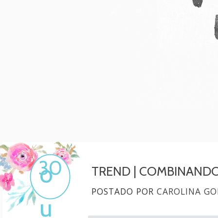
Mulher, melhore!
Por Carol Gonçalves
30
o
TREND | COMBINANDO
POSTADO POR
CAROLINA GO
u