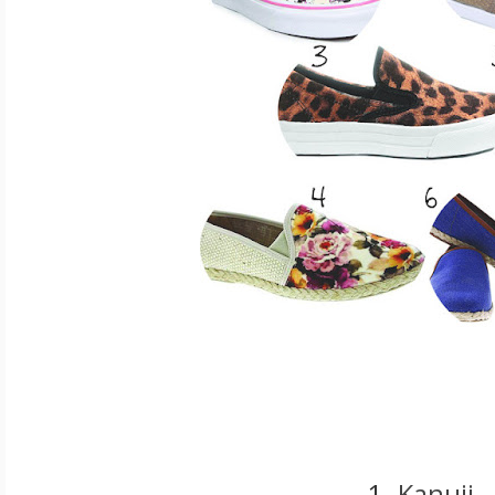
1.
Kanuii