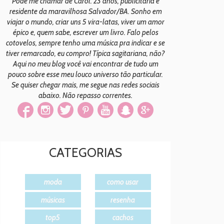
Pode me chamar de Carol. 23 anos, publicitária e
residente da maravilhosa Salvador/BA. Sonho em
viajar o mundo, criar uns 5 vira-latas, viver um amor
épico e, quem sabe, escrever um livro. Falo pelos
cotovelos, sempre tenho uma música pra indicar e se
tiver remarcado, eu compro! Típica sagitariana, não?
Aqui no meu blog você vai encontrar de tudo um
pouco sobre esse meu louco universo tão particular.
Se quiser chegar mais, me segue nas redes sociais
abaixo. Não repasso correntes.
CATEGORIAS
moda
como usar
músicas
resenha
top5
cachos