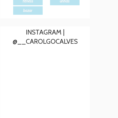
fitness
unhas
bazar
INSTAGRAM |
@__CAROLGOCALVES