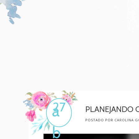
Mulher, melhore!
Por Carol Gonçalves
27
a
PLANEJANDO 
POSTADO POR
CAROLINA G
b