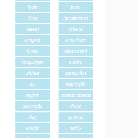
looks
texto
livros
lançamentos
beleza
cabelos
compras
como fazer
filmes
alerta trend
maquiagem
evento
wishlist
achadinhos
diy
inspiração
viagem
receitas caseiras
decoração
drops
blog
garimpo
seriado
netflix