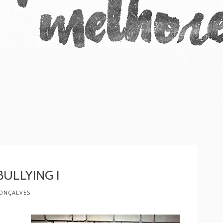
ULLYING !
ONÇALVES