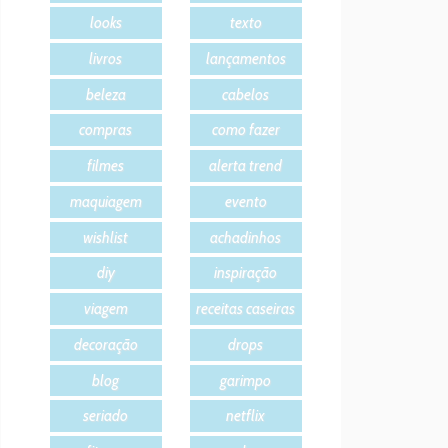
looks
texto
livros
lançamentos
beleza
cabelos
compras
como fazer
filmes
alerta trend
maquiagem
evento
wishlist
achadinhos
diy
inspiração
viagem
receitas caseiras
decoração
drops
blog
garimpo
seriado
netflix