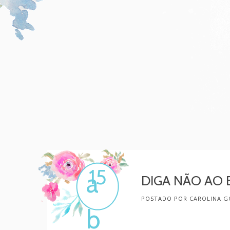
Mulher, melhore!
Por Carol Gonçalves
15
a
DIGA NÃO AO B
POSTADO POR
CAROLINA G
b