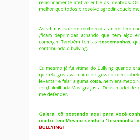
relacionamente afetivo entre os menbros. O
melhor que todos e
resolve agredir aquele men
As vitimas sofrem muito,muitas nem tem cor
,ficam deprimidas achando que tem algo er
começam.Também tem as
testemunhas,
qu
contribuindo o bullying.
Eu mesmo já fui vítima do Bullying quando er
que ela gostava muito de goza o meu cabel
levantar e falar alguma coisa, nem era medo.N
feia,hulmilhada.Mas graças a Deus mudei de e
me defender.
Galera, tô postando aqui para você conhe
muito feio!Mesmo sendo a 'tesemunha' nã
BULLYING!