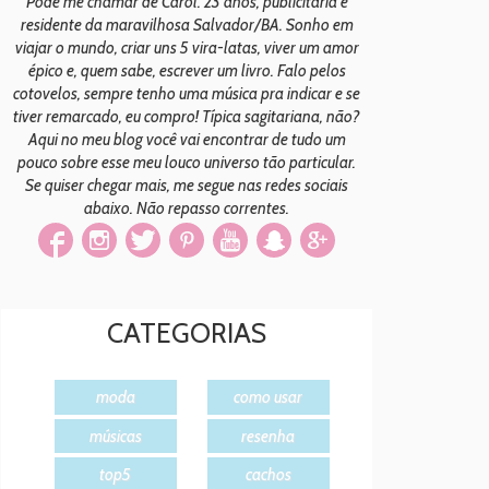
Pode me chamar de Carol. 23 anos, publicitária e
residente da maravilhosa Salvador/BA. Sonho em
viajar o mundo, criar uns 5 vira-latas, viver um amor
épico e, quem sabe, escrever um livro. Falo pelos
cotovelos, sempre tenho uma música pra indicar e se
tiver remarcado, eu compro! Típica sagitariana, não?
Aqui no meu blog você vai encontrar de tudo um
pouco sobre esse meu louco universo tão particular.
Se quiser chegar mais, me segue nas redes sociais
abaixo. Não repasso correntes.
CATEGORIAS
moda
como usar
músicas
resenha
top5
cachos