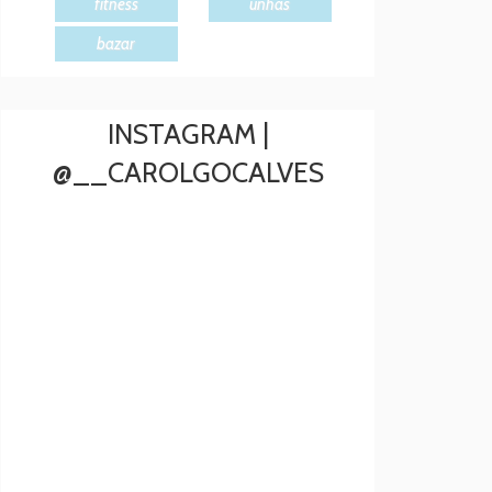
fitness
unhas
bazar
INSTAGRAM |
@__CAROLGOCALVES