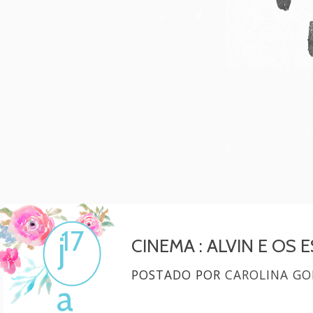
Mulher, melhore!
Por Carol Gonçalves
17
j
CINEMA : ALVIN E OS 
POSTADO POR
CAROLINA GO
a