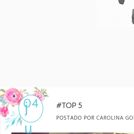
Mulher, melhore!
Por Carol Gonçalves
04
j
#TOP 5
POSTADO POR
CAROLINA GO
u