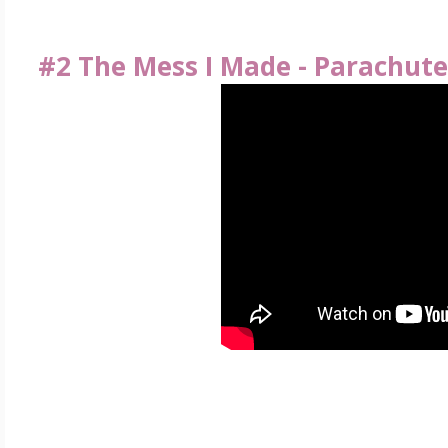
#2 The Mess I Made - Parachute