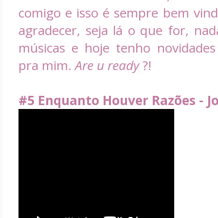
comigo e isso é sempre bem vin
agradecer, seja lá o que for, na
músicas e hoje tenho novidades
pra mim.
Are u ready
?!
#5 Enquanto Houver Razões - J