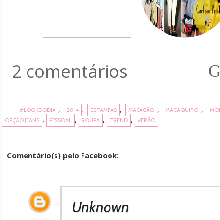
2 comentários
G
,
,
,
,
,
#LOOKDODIA
2014
ESTAMPAS
MACACÃO
MACAQUITO
MO
,
,
,
,
OPÇÃO JEANS
PESSOAL
ROUPA
TREND
VERÃO
Comentário(s) pelo Facebook:
Unknown