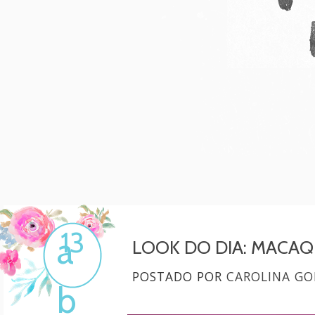
Mulher, melhore!
Por Carol Gonçalves
13
a
LOOK DO DIA: MACAQ
POSTADO POR
CAROLINA GO
b