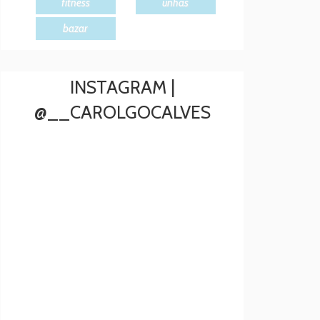
fitness
unhas
bazar
INSTAGRAM |
@__CAROLGOCALVES