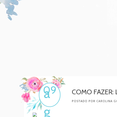
Mulher, melhore!
Por Carol Gonçalves
09
a
COMO FAZER: 
POSTADO POR
CAROLINA G
g