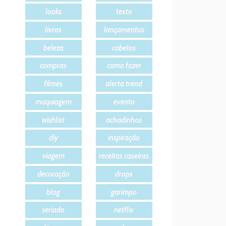
looks
texto
livros
lançamentos
beleza
cabelos
compras
como fazer
filmes
alerta trend
maquiagem
evento
wishlist
achadinhos
diy
inspiração
viagem
receitas caseiras
decoração
drops
blog
garimpo
seriado
netflix