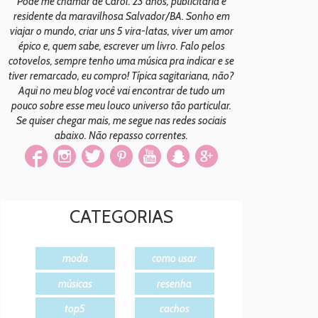
Pode me chamar de Carol. 23 anos, publicitária e
residente da maravilhosa Salvador/BA. Sonho em
viajar o mundo, criar uns 5 vira-latas, viver um amor
épico e, quem sabe, escrever um livro. Falo pelos
cotovelos, sempre tenho uma música pra indicar e se
tiver remarcado, eu compro! Típica sagitariana, não?
Aqui no meu blog você vai encontrar de tudo um
pouco sobre esse meu louco universo tão particular.
Se quiser chegar mais, me segue nas redes sociais
abaixo. Não repasso correntes.
CATEGORIAS
moda
como usar
músicas
resenha
top5
cachos