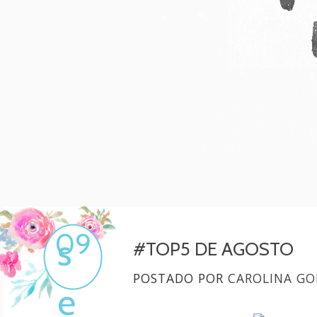
Mulher, melhore!
Por Carol Gonçalves
09
s
#TOP5 DE AGOSTO
POSTADO POR
CAROLINA GO
e