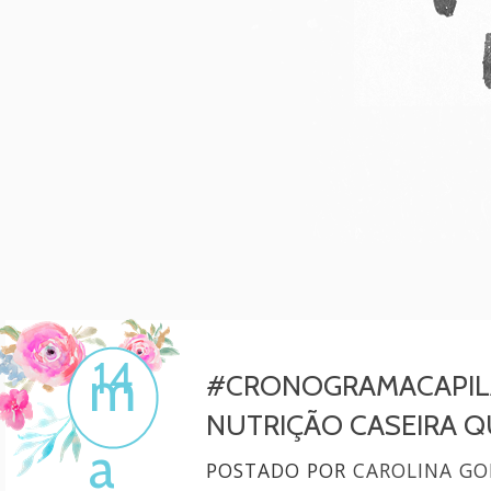
Mulher, melhore!
Por Carol Gonçalves
14
m
#CRONOGRAMACAPILA
NUTRIÇÃO CASEIRA QUE
a
POSTADO POR
CAROLINA GO