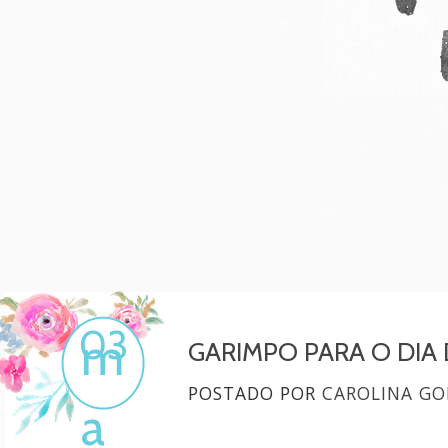
Mulher, melhore!
Por Carol Gonçalves
03
m
GARIMPO PARA O DIA
POSTADO POR
CAROLINA GO
a