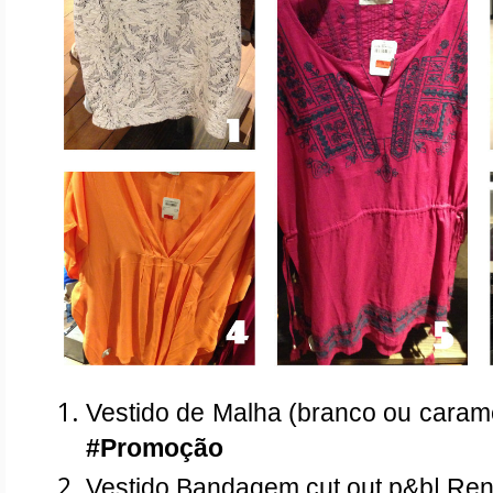
#Promoção
Vestido Bandagem cut out p&b| Ren