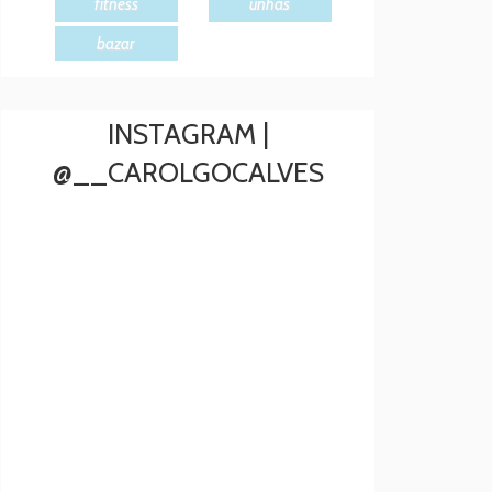
fitness
unhas
bazar
INSTAGRAM |
@__CAROLGOCALVES