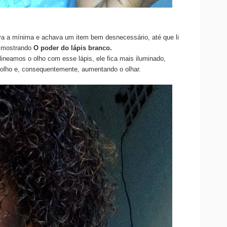
a a mínima e achava um item bem desnecessário, até que li
mostrando
O poder do lápis branco.
ineamos o olho com esse lápis, ele fica mais iluminado,
 olho e, consequentemente, aumentando o olhar.