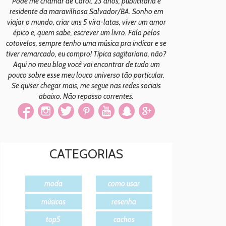
Pode me chamar de Carol. 23 anos, publicitária e
residente da maravilhosa Salvador/BA. Sonho em
viajar o mundo, criar uns 5 vira-latas, viver um amor
épico e, quem sabe, escrever um livro. Falo pelos
cotovelos, sempre tenho uma música pra indicar e se
tiver remarcado, eu compro! Típica sagitariana, não?
Aqui no meu blog você vai encontrar de tudo um
pouco sobre esse meu louco universo tão particular.
Se quiser chegar mais, me segue nas redes sociais
abaixo. Não repasso correntes.
CATEGORIAS
moda
como usar
músicas
resenha
top5
cachos