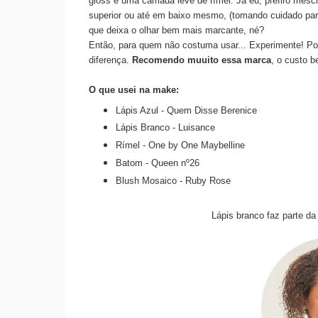
gloss e uma camada leve de rímel. Já eu, prefiro mescla
superior ou até em baixo mesmo, (tomando cuidado par
que deixa o olhar bem mais marcante, né?
Então, para quem não costuma usar... Experimente! Po
diferença.
Recomendo muuito essa marca
, o custo b
O que usei na make:
Lápis Azul - Quem Disse Berenice
Lápis Branco - Luisance
Rímel - One by One Maybelline
Batom - Queen nº26
Blush Mosaico - Ruby Rose
Lápis branco faz parte d