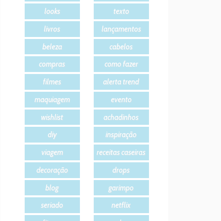
looks
texto
livros
lançamentos
beleza
cabelos
compras
como fazer
filmes
alerta trend
maquiagem
evento
wishlist
achadinhos
diy
inspiração
viagem
receitas caseiras
decoração
drops
blog
garimpo
seriado
netflix