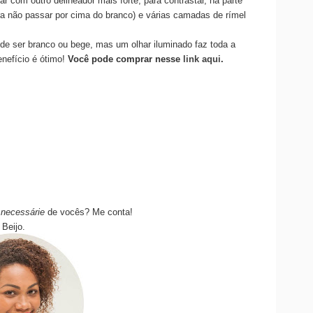
r com outro delineador mais forte, para contrastar, na parte
a não passar por cima do branco) e várias camadas de rímel
de ser branco ou bege, mas um olhar iluminado faz toda a
enefício é ótimo!
Você pode comprar nesse
link aqui
.
a
necessárie
de vocês? Me conta!
Beijo.