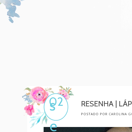
Mulher, melhore!
Por Carol Gonçalves
02
s
RESENHA | LÁ
POSTADO POR
CAROLINA G
e