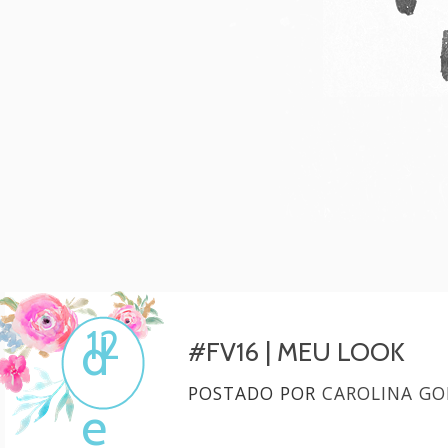
Mulher, melhore!
Por Carol Gonçalves
12
d
#FV16 | MEU LOOK
POSTADO POR
CAROLINA GO
e